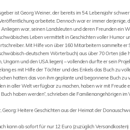
geber ist Georg Weiner, der bereits im 54. Lebensjahr schwe
Veröffentlichung arbeitete. Dennoch war er immer derjenige, de
 Anliegen war, seinen Landsleuten und deren Freunden ein We
chwäbisches Leben vermittelt in Geschichten voller Humor und
tschreiber. Mit Hilfe von über 160 Mitarbeitern sammelte er
chwäbisch-deutschem Wörterbuch) aus über 70 Orten (die heut
, Ungarn und den USA liegen) – vollenden durfte er sein Projek
elang es mit Hilfe der Töchter und des Enkels das Buch zu vo
ochen hatten: das von ihm geplante und begonnene Buch zu
n in aller Welt verfügbar zu machen, haben wir mit Freude erf
 Buch haben werden”, schrieben die Familienangehörigen im 
, Georg: Heitere Geschichten aus der Heimat der Donauschw
ch kann ab sofort für nur 12 Euro (zuzüglich Versandkosten) 