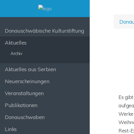
Donaus
Donauschwäbische Kulturstiftung
Aktuelles
Archiv
Aktuelles aus Serbien
Neuerscheinungen
Veranstaltungen
Es gib
Publikationen
aufgea
Werke 
Donauschwaben
Weihna
Links
Rest-E