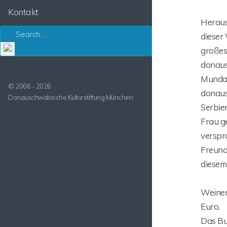
Kontakt
Heraus
dieser 
großes
donaus
Mundar
© 2006 - 2026
donaus
Donauschwäbische Kulturstiftung München
Serbien
Frau g
verspr
Freunde
diesem
Weiner
Euro.
Das Bu