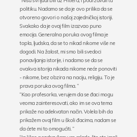
“Nisu svi ljudi bili uz Hitlera, i podržavali tu
politiku. Nadamo se da je ovo prilika da se
otvoreno govori o našoj zajedničkoj istoriji.
Svakako da je ovaj film izazvao puno
emocija. Generalna poruka ovog filma je
topla, ljudska, da se to nikad nikome više ne
dogodi. Na žalost, mi smo bili svedoci
ponavljanja istorije, i nadamo se da se
ovakva istorija nikada nikome neće ponoviti
- nikome, bez obzira na naciju, religiju. To je
prava poruka ovog filma. “
“Kao profesorka, verujem da se đaci mogu
veoma zainteresovati, ako im se ova tema
prikaže na adekvatan način. Volela bih da
prikažem ovaj film u školi đacima, nadam se
da ćete mi to omogućiti. “