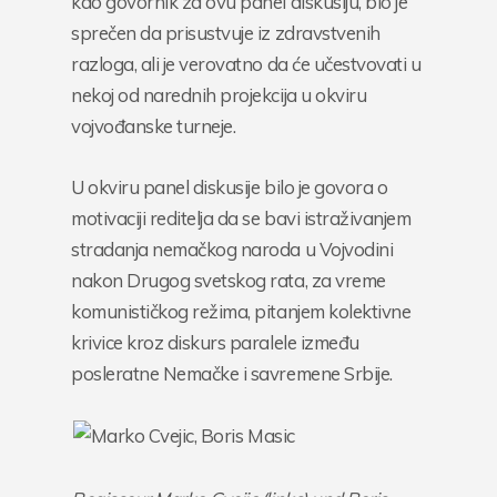
kao govornik za ovu panel diskusiju, bio je
sprečen da prisustvuje iz zdravstvenih
razloga, ali je verovatno da će učestvovati u
nekoj od narednih projekcija u okviru
vojvođanske turneje.
U okviru panel diskusije bilo je govora o
motivaciji reditelja da se bavi istraživanjem
stradanja nemačkog naroda u Vojvodini
nakon Drugog svetskog rata, za vreme
komunističkog režima, pitanjem kolektivne
krivice kroz diskurs paralele između
posleratne Nemačke i savremene Srbije.