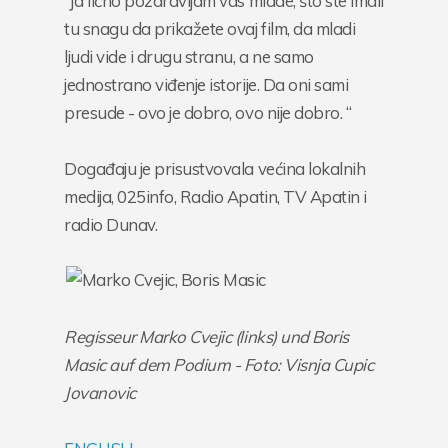
“Ja lično pozdravljam vas mlade, što ste imali
tu snagu da prikažete ovaj film, da mladi
ljudi vide i drugu stranu, a ne samo
jednostrano viđenje istorije. Da oni sami
presude - ovo je dobro, ovo nije dobro. “
Događaju je prisustvovala većina lokalnih
medija, 025info, Radio Apatin, TV Apatin i
radio Dunav.
Regisseur Marko Cvejic (links) und Boris
Masic auf dem Podium - Foto: Visnja Cupic
Jovanovic