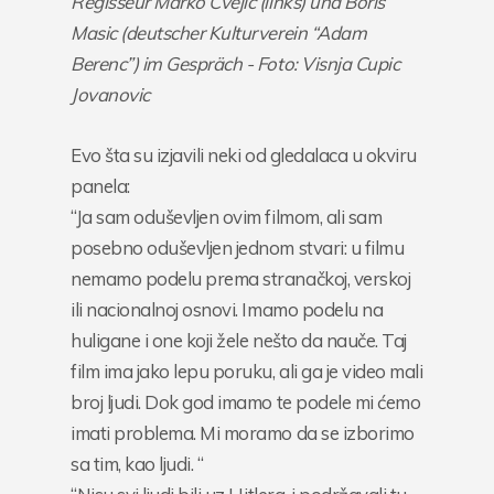
Regisseur Marko Cvejic (links) und Boris
Masic (deutscher Kulturverein “Adam
Berenc”) im Gespräch - Foto: Visnja Cupic
Jovanovic
Evo šta su izjavili neki od gledalaca u okviru
panela:
“Ja sam oduševljen ovim filmom, ali sam
posebno oduševljen jednom stvari: u filmu
nemamo podelu prema stranačkoj, verskoj
ili nacionalnoj osnovi. Imamo podelu na
huligane i one koji žele nešto da nauče. Taj
film ima jako lepu poruku, ali ga je video mali
broj ljudi. Dok god imamo te podele mi ćemo
imati problema. Mi moramo da se izborimo
sa tim, kao ljudi. “