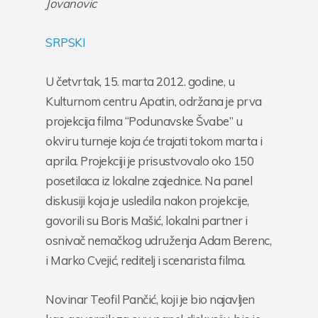
Jovanovic
SRPSKI
U četvrtak, 15. marta 2012. godine, u
Kulturnom centru Apatin, održana je prva
projekcija filma “Podunavske Švabe” u
okviru turneje koja će trajati tokom marta i
aprila. Projekciji je prisustvovalo oko 150
posetilaca iz lokalne zajednice. Na panel
diskusiji koja je usledila nakon projekcije,
govorili su Boris Mašić, lokalni partner i
osnivač nemačkog udruženja Adam Berenc,
i Marko Cvejić, reditelj i scenarista filma.
Novinar Teofil Pančić, koji je bio najavljen