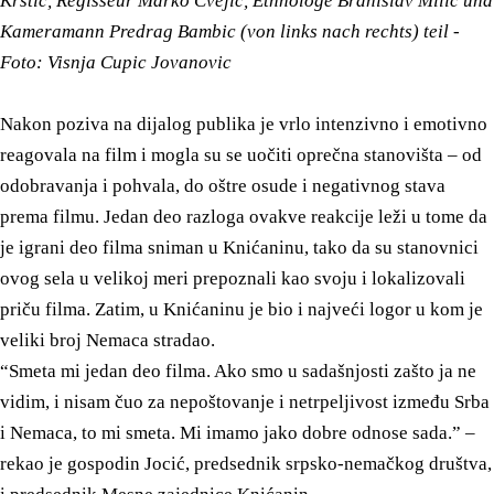
Krstic, Regisseur Marko Cvejic, Ethnologe Branislav Milic und
Kameramann Predrag Bambic (von links nach rechts) teil -
Foto: Visnja Cupic Jovanovic
Nakon poziva na dijalog publika je vrlo intenzivno i emotivno
reagovala na film i mogla su se uočiti oprečna stanovišta – od
odobravanja i pohvala, do oštre osude i negativnog stava
prema filmu. Jedan deo razloga ovakve reakcije leži u tome da
je igrani deo filma sniman u Knićaninu, tako da su stanovnici
ovog sela u velikoj meri prepoznali kao svoju i lokalizovali
priču filma. Zatim, u Knićaninu je bio i najveći logor u kom je
veliki broj Nemaca stradao.
“Smeta mi jedan deo filma. Ako smo u sadašnjosti zašto ja ne
vidim, i nisam čuo za nepoštovanje i netrpeljivost između Srba
i Nemaca, to mi smeta. Mi imamo jako dobre odnose sada.” –
rekao je gospodin Jocić, predsednik srpsko-nemačkog društva,