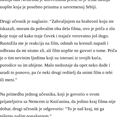
uopšte koja je posebno prisutna u savremenoj Srbiji.
Drugi učesnik je naglasio: “Zahvaljujem na hrabrosti koju ste
iskazali, moram da pohvalim oba dela filma, ovo je priča o zlu
koje traje od kako traje čovek i trajaće verovatno još dugo.
Rastužila me je reakcija na film, odmah su krenuli napadi i
odbrana da mi nismo zli, ali film uopšte ne govori o tome. Priča
je o tim nevinim ljudima koji su isterani iz svojih kuća,
porodice su im ubijene. Malo nedostaje da opet neko dođe i
uradi to ponovo, pa će neki drugi reditelj da snimi film o tebi
ili meni.”
Na primedbu jednog učesnika, koji je govorio o svom
prijateljstvu sa Nemcem iz Knićanina, da jedino kraj filma nije
dobar, drugi učesnik je odgovorio: “To je naš kraj, mi ga
pišemo našim ponašanjem.”