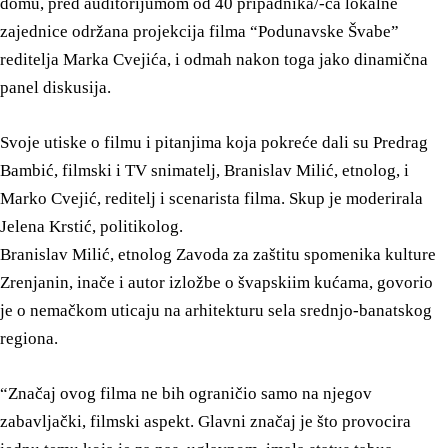
domu, pred auditorijumom od 40 pripadnika/-ca lokalne
zajednice održana projekcija filma “Podunavske Švabe”
reditelja Marka Cvejića, i odmah nakon toga jako dinamična
panel diskusija.
Svoje utiske o filmu i pitanjima koja pokreće dali su Predrag
Bambić, filmski i TV snimatelj, Branislav Milić, etnolog, i
Marko Cvejić, reditelj i scenarista filma. Skup je moderirala
Jelena Krstić, politikolog.
Branislav Milić, etnolog Zavoda za zaštitu spomenika kulture
Zrenjanin, inače i autor izložbe o švapskiim kućama, govorio
je o nemačkom uticaju na arhitekturu sela srednjo-banatskog
regiona.
“Značaj ovog filma ne bih ograničio samo na njegov
zabavljački, filmski aspekt. Glavni značaj je što provocira