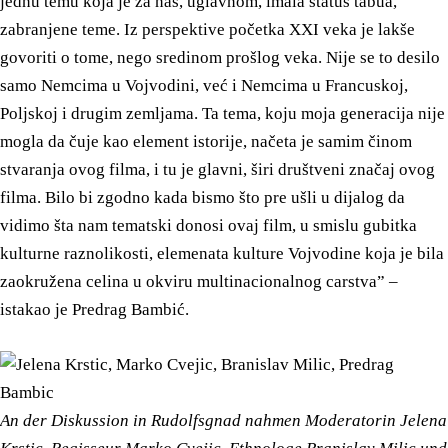
jednu temu koja je za nas, uglavnom, imala status tabua,
zabranjene teme. Iz perspektive početka XXI veka je lakše
govoriti o tome, nego sredinom prošlog veka. Nije se to desilo
samo Nemcima u Vojvodini, već i Nemcima u Francuskoj,
Poljskoj i drugim zemljama. Ta tema, koju moja generacija nije
mogla da čuje kao element istorije, načeta je samim činom
stvaranja ovog filma, i tu je glavni, širi društveni značaj ovog
filma. Bilo bi zgodno kada bismo što pre ušli u dijalog da
vidimo šta nam tematski donosi ovaj film, u smislu gubitka
kulturne raznolikosti, elemenata kulture Vojvodine koja je bila
zaokružena celina u okviru multinacionalnog carstva” –
istakao je Predrag Bambić.
An der Diskussion in Rudolfsgnad nahmen Moderatorin Jelena