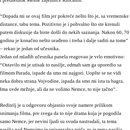
i predsednik Mesne zajednice Knićanin.
“Dopada mi se ovaj film jer pokreće nešto što je, sa vremenske
distance, tabu tema. Pozitivno je i pohvalno što ste krenuli
putem diskusije da biste došli do nekih saznanja. Nakon 60, 70
godina je konačno nešto urađeno i treba i dalje raditi na tome”
– rekao je jedan od učesnika.
Jedan od mlađih učesnika panela reagovao je vrlo emotivno:
“Ostavilo mi je utisak to nasilje, odmah sam ga uporedio sa
filmom Parada, ispade da smo mi najgori. Uopšte se ne vidi
neka dobra strana Vojvodine, ispada da smo mi ista ta bagra.
Ima ovde mržnje, ali da ne volimo Nemce, to nije tačno”.
Reditelj je u odgovoru objasnio svoje namere prilikom
snimanja filma, pre svega da to nije drama koja je pogodila
samo Nemce, jer nevini ljudi su svuda nastradali, ta tema
nasilja nad Nemcima je univerzalna priča, to je tema nasilja