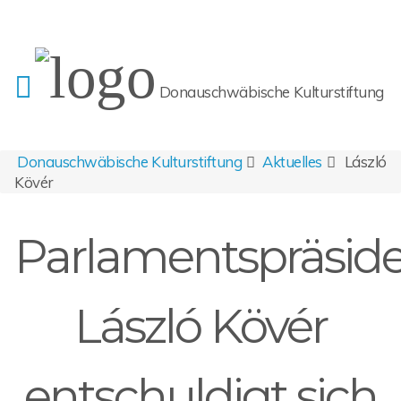
Donauschwäbische Kulturstiftung
Donauschwäbische Kulturstiftung
Aktuelles
László
Kövér
Parlamentspräsid
László Kövér
entschuldigt sich