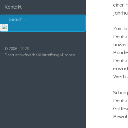
einen 
Kontakt
Jahrhun
Zum kü
Deutsc
unweit
© 2006 - 2026
Bundes
Donauschwäbische Kulturstiftung München
Deutsc
erwart
Wechse
Schon j
Deutsc
Gottes
Bewohn