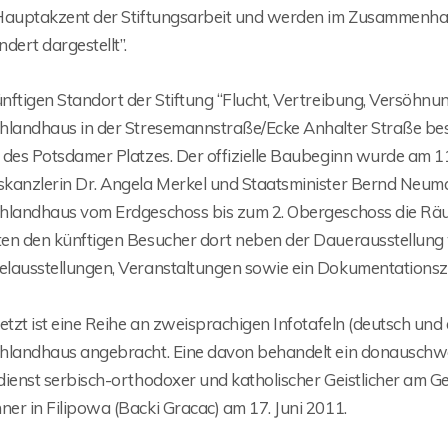
Hauptakzent der Stiftungsarbeit und werden im Zusammenhan
dert dargestellt”.
nftigen Standort der Stiftung “Flucht, Vertreibung, Versöhnu
hlandhaus in der Stresemannstraße/Ecke Anhalter Straße bes
 des Potsdamer Platzes. Der offizielle Baubeginn wurde am 11
kanzlerin Dr. Angela Merkel und Staatsminister Bernd Neum
hlandhaus vom Erdgeschoss bis zum 2. Obergeschoss die Räu
en den künftigen Besucher dort neben der Dauerausstellung 
lausstellungen, Veranstaltungen sowie ein Dokumentationsze
etzt ist eine Reihe an zweisprachigen Infotafeln (deutsch un
hlandhaus angebracht. Eine davon behandelt ein donauschwä
dienst serbisch-orthodoxer und katholischer Geistlicher am 
er in Filipowa (Backi Gracac) am 17. Juni 2011.