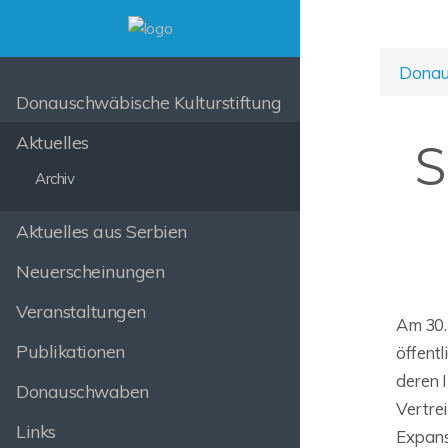
Donaus
Donauschwäbische Kulturstiftung
Aktuelles
S
Archiv
Aktuelles aus Serbien
Neuerscheinungen
Veranstaltungen
Am 30.
Publikationen
öffentl
deren 
Donauschwaben
Vertrei
Links
Expans