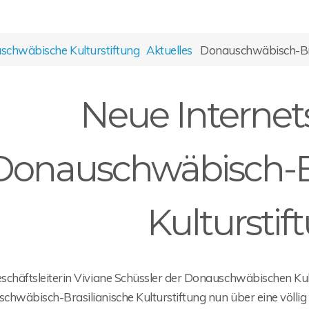
chwäbische Kulturstiftung
Aktuelles
Donauschwäbisch-Bras
Neue Internets
Donauschwäbisch-Br
Kulturstif
chäftsleiterin Viviane Schüssler der Donauschwäbischen Kultur
hwäbisch-Brasilianische Kulturstiftung nun über eine völlig n