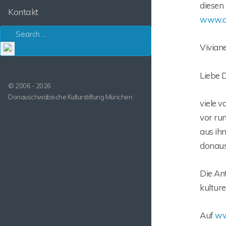
diesen 
Kontakt
www.d
Viviane
Liebe 
© 2006 - 2026
Donauschwäbische Kulturstiftung München
viele v
vor ru
aus ih
donaus
Die Ant
kulture
Auf
ww