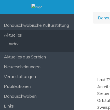
Donaus
Donauschwäbische Kulturstiftung
Aktuelles
Archiv
Aktuelles aus Serbien
Neuerscheinungen
Veranstaltungen
Laut Z
Publikationen
Anteil 
Serben
Donauschwaben
Ortstaf
Links
zweisp