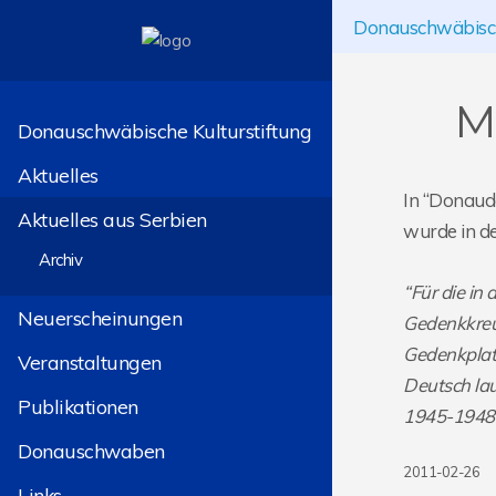
Donauschwäbisch
Mo
Donauschwäbische Kulturstiftung
Aktuelles
In “Donaud
Aktuelles aus Serbien
wurde in de
Archiv
“Für die i
Neuerscheinungen
Gedenkkreu
Gedenkplatt
Veranstaltungen
Deutsch lau
Publikationen
1945-1948 v
Donauschwaben
2011-02-26
Links