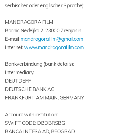
serbischer oder englischer Sprache):
MANDRAGORA FILM
Barnic Nedeljka 2, 23000 Zrenjanin
E-mail:
mandragorafilm@gmail.com
Internet:
www.mandragorafilm.com
Bankverbindung (bank details):
Intermediary:
DEUTDEFF
DEUTSCHE BANK AG
FRANKFURT AM MAIN, GERMANY
Account with institution:
SWIFT CODE: DBDBRSBG
BANCA INTESA AD, BEOGRAD