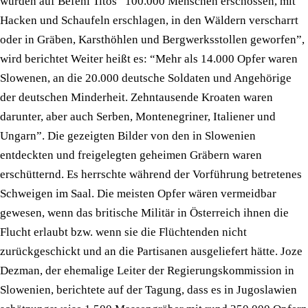
wurden auf Befehl Titos “100.000 Menschen erschossen, mit
Hacken und Schaufeln erschlagen, in den Wäldern verscharrt
oder in Gräben, Karsthöhlen und Bergwerksstollen geworfen”,
wird berichtet Weiter heißt es: “Mehr als 14.000 Opfer waren
Slowenen, an die 20.000 deutsche Soldaten und Angehörige
der deutschen Minderheit. Zehntausende Kroaten waren
darunter, aber auch Serben, Montenegriner, Italiener und
Ungarn”. Die gezeigten Bilder von den in Slowenien
entdeckten und freigelegten geheimen Gräbern waren
erschütternd. Es herrschte während der Vorführung betretenes
Schweigen im Saal. Die meisten Opfer wären vermeidbar
gewesen, wenn das britische Militär in Österreich ihnen die
Flucht erlaubt bzw. wenn sie die Flüchtenden nicht
zurückgeschickt und an die Partisanen ausgeliefert hätte. Joze
Dezman, der ehemalige Leiter der Regierungskommission in
Slowenien, berichtete auf der Tagung, dass es in Jugoslawien