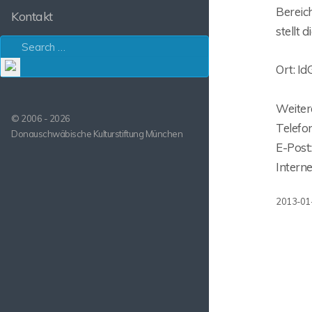
Bereic
Kontakt
stellt 
Ort: I
Weiter
© 2006 - 2026
Telefo
Donauschwäbische Kulturstiftung München
E-Post
Interne
2013-01