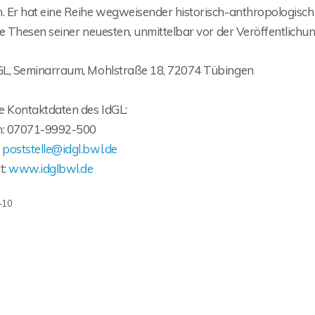
h. Er hat eine Reihe wegweisender historisch-anthropologisch
die Thesen seiner neuesten, unmittelbar vor der Veröffentlichu
dGL, Seminarraum, Mohlstraße 18, 72074 Tübingen
e Kontaktdaten des IdGL:
n: 07071-9992-500
:
poststelle@idgl.bwl.de
t:
www.idglbwl.de
-10