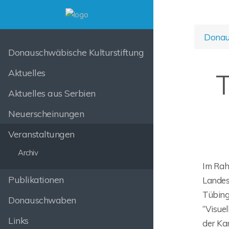
Donaus
Donauschwäbische Kulturstiftung
Aktuelles
T
Aktuelles aus Serbien
Neuerscheinungen
Veranstaltungen
Archiv
Im Rah
Publikationen
Landes
Tübing
Donauschwaben
“Visuel
Links
der Kar