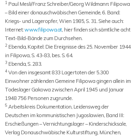
1
Paul Mesli/Franz Schreiber/Georg Wildmann: Filipowa
– Bild einer donauschwäbischen Gemeinde, 6. Band:
Kriegs- und Lageropfer, Wien 1985, S. 31. Siehe auch:
Internet:
www.filipowa.at
, hier finden sich sämtliche acht
Text-Bild-Bände zum Durchsehen.
2
Ebenda, Kapitel: Die Ereignisse des 25. November 1944
in Filipowa, S. 43-83, bes. S. 64.
3
Ebenda, S. 283.
4
Von den insgesamt 833 Lagertoten der 5.300
Einwohner zählenden Gemeine Filipowa gingen allein im
Todeslager Gakowa zwischen April 1945 und Januar
1948 756 Personen zugrunde.
5
Arbeitskreis Dokumentation, Leidensweg der
Deutschen im kommunistischen Jugoslawien, Band III:
Erschießungen – Vernichtungslager – Kinderschicksale,
Verlag Donauschwäbische Kulturstiftung, München,