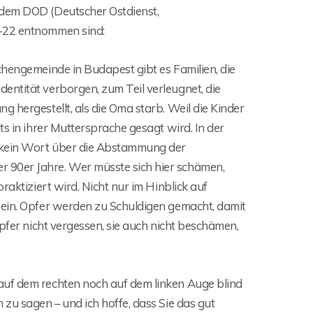
 dem DOD (Deutscher Ostdienst,
9-22 entnommen sind:
chengemeinde in Budapest gibt es Familien, die
entität verborgen, zum Teil verleugnet, die
 hergestellt, als die Oma starb. Weil die Kinder
ts in ihrer Muttersprache gesagt wird. In der
m kein Wort über die Abstammung der
 90er Jahre. Wer müsste sich hier schämen,
raktiziert wird. Nicht nur im Hinblick auf
mein. Opfer werden zu Schuldigen gemacht, damit
Opfer nicht vergessen, sie auch nicht beschämen,
auf dem rechten noch auf dem linken Auge blind
zu sagen – und ich hoffe, dass Sie das gut