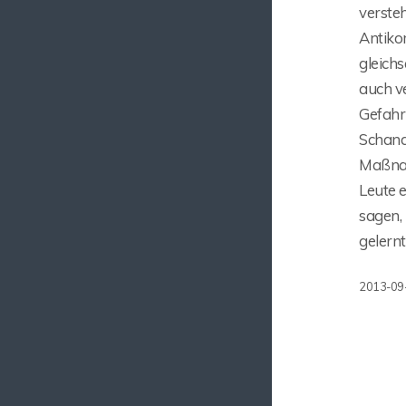
versteh
Antikom
gleichs
auch ve
Gefahr
Schand
Maßnah
Leute e
sagen,
gelernt
2013-09