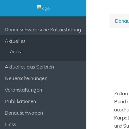
Donaus
Donauschwäbische Kulturstiftung
Aktuelles
Archiv
Aktuelles aus Serbien
Neuerscheinungen
Veranstaltungen
Zoltan
Publikationen
Bund d
ausdrüc
Donauschwaben
Karpate
Links
und Sü