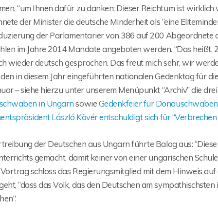
en, “um Ihnen dafür zu danken: Dieser Reichtum ist wirklic
nete der Minister die deutsche Minderheit als “eine Eliteminde
duzierung der Parlamentarier von 386 auf 200 Abgeordnete de
hlen im Jahre 2014 Mandate angeboten werden. “Das heißt, 2
ch wieder deutsch gesprochen. Das freut mich sehr, wir werden
den in diesem Jahr eingeführten nationalen Gedenktag für d
nuar – siehe hierzu unter unserem Menüpunkt “Archiv” die drei
schwaben in Ungarn
sowie
Gedenkfeier für Donauschwaben 
entspräsident László Kövér entschuldigt sich für “Verbrechen
rtreibung der Deutschen aus Ungarn führte Balog aus: “Diese
terrichts gemacht, damit keiner von einer ungarischen Schule
 Vortrag schloss das Regierungsmitglied mit dem Hinweis auf e
eht, “dass das Volk, das den Deutschen am sympathischsten ist
hen”.