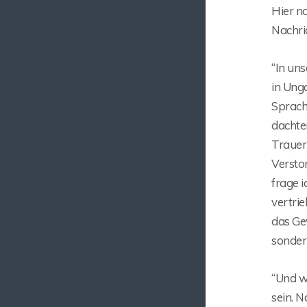
Hier n
Nachri
“In uns
in Ung
Sprache
dachten
Trauer
Versto
frage i
vertri
das Gew
sondern
“Und w
sein. N