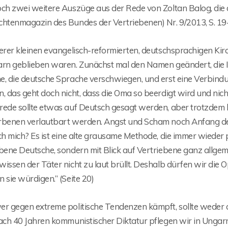
och zwei weitere Auszüge aus der Rede von Zoltan Balog, die
chtenmagazin des Bundes der Vertriebenen) Nr. 9/2013, S. 1
erer kleinen evangelisch-reformierten, deutschsprachigen Kir
arn geblieben waren. Zunächst mal den Namen geändert, die Id
, die deutsche Sprache verschwiegen, und erst eine Verbindung
, das geht doch nicht, dass die Oma so beerdigt wird und nich
rede sollte etwas auf Deutsch gesagt werden, aber trotzde
rbenen verlautbart werden. Angst und Scham noch Anfang der
ch mich? Es ist eine alte grausame Methode, die immer wieder p
ebene Deutsche, sondern mit Blick auf Vertriebene ganz allge
issen der Täter nicht zu laut brüllt. Deshalb dürfen wir die 
 sie würdigen.” (Seite 20)
er gegen extreme politische Tendenzen kämpft, sollte weder 
ach 40 Jahren kommunistischer Diktatur pflegen wir in Ungarn 