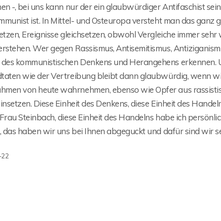
en -, bei uns kann nur der ein glaubwürdiger Antifaschist sein
munist ist. In Mittel- und Osteuropa versteht man das ganz gu
etzen, Ereignisse gleichsetzen, obwohl Vergleiche immer sehr w
rstehen. Wer gegen Rassismus, Antisemitismus, Antiziganismus
 des kommunistischen Denkens und Herangehens erkennen. Un
taten wie der Vertreibung bleibt dann glaubwürdig, wenn wir 
men von heute wahrnehmen, ebenso wie Opfer aus rassistis
insetzen. Diese Einheit des Denkens, diese Einheit des Handel
 Frau Steinbach, diese Einheit des Handelns habe ich persönl
, das haben wir uns bei Ihnen abgeguckt und dafür sind wir se
-22