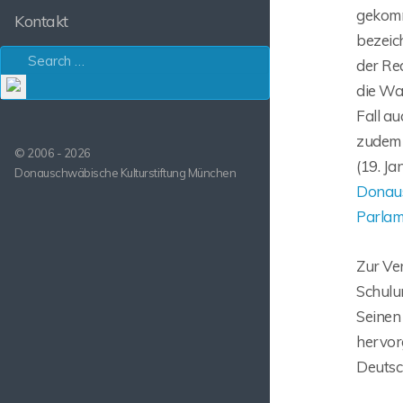
gekomm
Kontakt
bezeich
der Re
die Wa
Fall au
zudem 
© 2006 - 2026
(19. Ja
Donauschwäbische Kulturstiftung München
Donau
Parlam
Zur Ve
Schulun
Seinen
hervorg
Deutsc